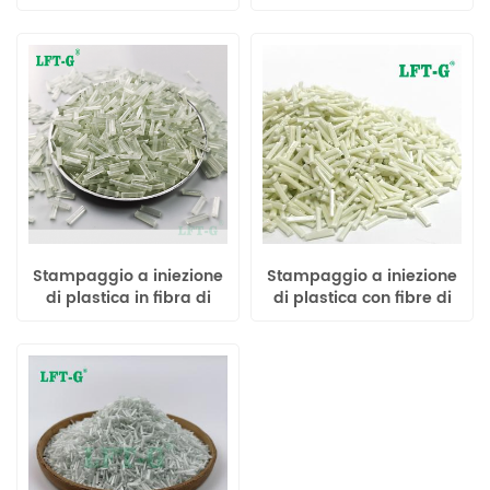
vetro lunghe PBT ad alta
vetro lunga PE con
rigidità
eccellente rigidità
Stampaggio a iniezione
Stampaggio a iniezione
di plastica in fibra di
di plastica con fibre di
vetro lunga TPU con
vetro lunghe PPA ad alta
eccellente flessibilità
resistenza alle alte
temperature