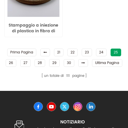
Stampaggio a iniezione
di plastica in fibra di
vetro lunga ABS ad alta
resistenza agli urti
Prima Pagina
21
22
23
24
25
26
27
28
29
30
Ultima Pagina
un totale di
111
pagine
NOTIZIARIO