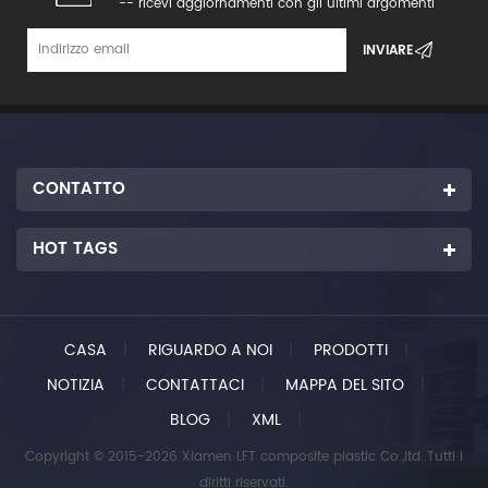
-- ricevi aggiornamenti con gli ultimi argomenti
CONTATTO
HOT TAGS
CASA
|
RIGUARDO A NOI
|
PRODOTTI
|
NOTIZIA
|
CONTATTACI
|
MAPPA DEL SITO
|
BLOG
|
XML
|
Copyright © 2015-2026 Xiamen LFT composite plastic Co.,ltd..Tutti i
diritti riservati.