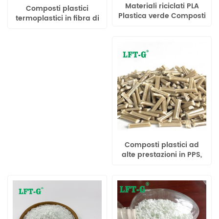
Materiali riciclati PLA
Composti plastici
Plastica verde Composti
termoplastici in fibra di
plastici in fibra di vetro
carbonio lunga in PPS
lunga
Composti plastici ad
alte prestazioni in PPS,
materie plastiche
ingegneristiche con fibre
di vetro lunghe