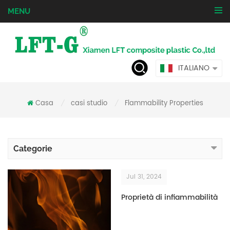
MENU
ITALIANO
Casa
casi studio
Flammability Properties
/
/
Categorie
Jul 31, 2024
Proprietà di infiammabilità