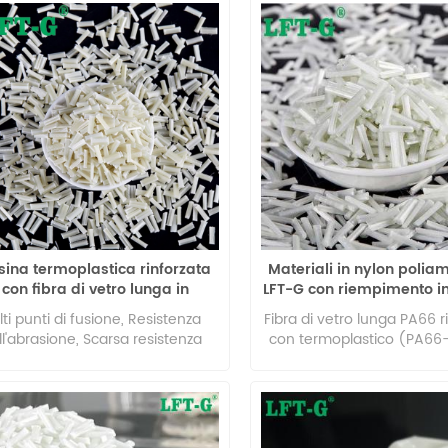
sina termoplastica rinforzata
Materiali in nylon poli
con fibra di vetro lunga in
LFT-G con riempimento in 
liammide 6,6, pellet di nylon
vetro dal 20% al 6
lti punti di fusione, Resistenza
Fibra di vetro lunga PA66 r
ll'abrasione, Scarsa resistenza
con termoplastico (PA66
mica e Alta assorbenza d'acqua
poliammide 66 (PA66) è 
materiali termoplastici tec
utilizzati. Offre eccellente 
meccanica, resistenza all
proprietà isolanti e resi