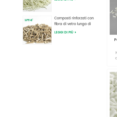
poliftalammide
st
a
Composti rinforzati con
fibra di vetro lunga di
polifenilene solfuro PPS
LEGGI DI PIÙ
P
c
ch
mig
mol
p
ass