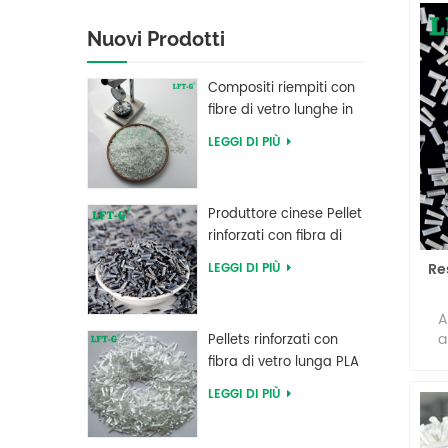
Nuovi Prodotti
Compositi riempiti con
fibre di vetro lunghe in
polibutilene tereftalato
LEGGI DI PIÙ
LFT PBT
Produttore cinese Pellet
rinforzati con fibra di
carbonio lunga in
Re
LEGGI DI PIÙ
resina PEEK
po
A
a
Pellets rinforzati con
chi
fibra di vetro lunga PLA
di acido polilattico ad
LEGGI DI PIÙ
alta resistenza LFT