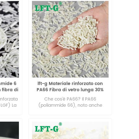
ammide 6
lft-g Materiale rinforzato con
fibra di
PA66 Fibra di vetro lunga 30%
0%
Specifiche Poliammide66
inforzata
Che cos'è PA66? Il PA66
Plastica modificata
-LGF) La
(poliammide 66), noto anche
uno dei
come nylon 66, è un materiale
nici più
termoplastico semicristallino
resistenza
ampiamente utilizzato in
'usura,
applicazioni automobilistiche,
stenza
elettriche, elettroniche e industriali.