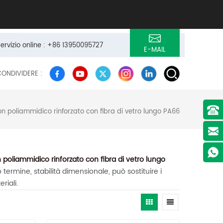
servizio online : +86 13950095727
E-MAIL
CONDIVIDERE :
on poliammidico rinforzato con fibra di vetro lungo PA66
 poliammidico rinforzato con fibra di vetro lungo
termine, stabilità dimensionale, può sostituire i
riali.