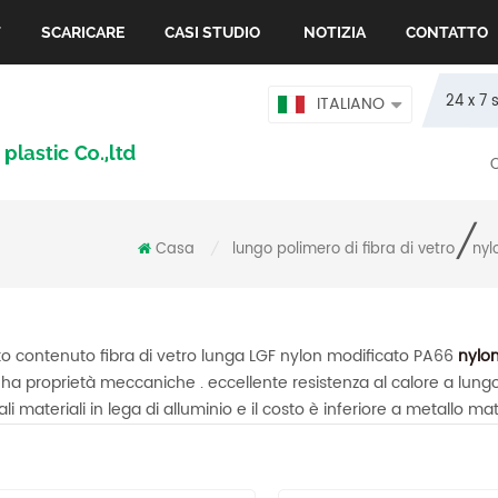
T
SCARICARE
CASI STUDIO
NOTIZIA
CONTATTO
24 x 7 
ITALIANO
/
Casa
lungo polimero di fibra di vetro
nyl
/
to contenuto fibra di vetro lunga LGF nylon modificato PA66
nylon
6
ha proprietà meccaniche . eccellente resistenza al calore a lungo 
i materiali in lega di alluminio e il costo è inferiore a metallo mate