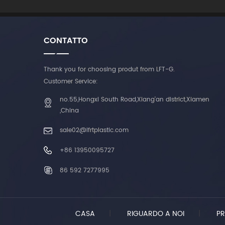
CONTATTO
Thank you for choosing produt from LFT-G.
Customer Service:
no.55,Hongxi South Road,Xiang'an district,Xiamen
,China
sale02@lfrtplastic.com
+86 13950095727
86 592 7277995
CASA
|
RIGUARDO A NOI
|
PR