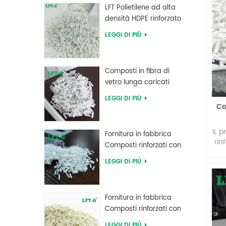
LFT Polietilene ad alta
densità HDPE rinforzato
con fibra di vetro lunga
LEGGI DI PIÙ
Composti in fibra di
vetro lunga caricati
MXD 6 ad alta
LEGGI DI PIÙ
resistenza al creep
Co
IL 
Fornitura in fabbrica
rin
Composti rinforzati con
(
fibra di vetro lunga PBT
LEGGI DI PIÙ
polibutilene tereftalato
ri
(
pr
Fornitura in fabbrica
mig
Composti rinforzati con
va
fibra di vetro lunga PPA
sta
LEGGI DI PIÙ