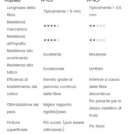
Proprietà
PP-LCF
PP-SCF
Lunghezza della
Tipicamente < 0,5
Tipicamente > 5 mm
fibra
mm
Resistenza
★★★★☆
★★☆☆☆
meccanica
Resistenza
★★★★☆
★★☆☆☆
all'impatto
Resistenza allo
Eccellente
Moderare
scorrimento
Resistenza alla
Eccezionale
Limitato
fatica
Efficienza di
Elevato grazie al
Inferiore a causa
trasferimento del
percorso continuo
delle fibre
carico
delle fibre
discontinue
Più pesante per lo
Ottimizzazione del
Miglior rapporto
stesso obiettivo di
peso
rigidità/peso
forza
Finitura
Più ruvido (può essere
Più liscio
superficiale
ottimizzato)