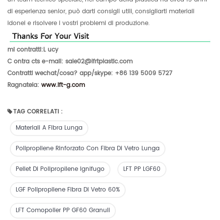
di esperienza senior, può darti consigli utili, consigliarti materiali
idonei e risolvere i vostri problemi di produzione.
mi contratti
:
L
ucy
C
ontra
cts e-mail
:
sale02@lfrtplastic.com
Contratti wechat/cosa?
app/skype:
+86 139 5009 5727
Ragnatela:
www.lft-g.com
TAG CORRELATI :
Materiali A Fibra Lunga
Polipropilene Rinforzato Con Fibra Di Vetro Lunga
Pellet Di Polipropilene Ignifugo
LFT PP LGF60
LGF Polipropilene Fibra Di Vetro 60%
LFT Comopolier PP GF60 Granuli