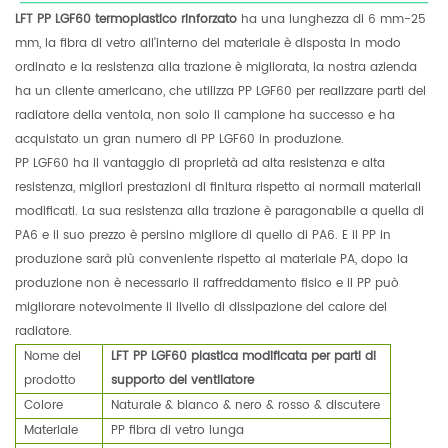
LFT PP LGF60 termoplastico rinforzato
ha una lunghezza di 6 mm-25
mm, la fibra di vetro all'interno del materiale è disposta in modo
ordinato e la resistenza alla trazione è migliorata, la nostra azienda
ha un cliente americano, che utilizza PP LGF60 per realizzare parti del
radiatore della ventola, non solo il campione ha successo e ha
acquistato un gran numero di PP LGF60 in produzione.
PP LGF60 ha il vantaggio di proprietà ad alta resistenza e alta
resistenza, migliori prestazioni di finitura rispetto ai normali materiali
modificati. La sua resistenza alla trazione è paragonabile a quella di
PA6 e il suo prezzo è persino migliore di quello di PA6. E il PP in
produzione sarà più conveniente rispetto al materiale PA, dopo la
produzione non è necessario il raffreddamento fisico e il PP può
migliorare notevolmente il livello di dissipazione del calore del
radiatore.
Nome del
LFT PP LGF60 plastica modificata per parti di
prodotto
supporto del ventilatore
Colore
Naturale & bianco & nero & rosso & discutere
Materiale
PP fibra di vetro lunga