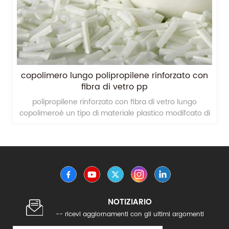
copolimero lungo polipropilene rinforzato con
fibra di vetro pp
polipropilene rinforzato con fibra di vetro lungo
copolimeroè un tipo di materiale plastico modifcato di
ingegneria in polipropilene rinforzato con fibra di vetro
lunga;
NOTIZIARIO
-- ricevi aggiornamenti con gli ultimi argomenti