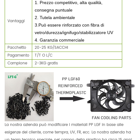
1.
Prezzo competitivo, alta qualità,
consegna puntuale
2. Tutela ambientale
Vantaggi
3.Può essere rinforzato con fibra di
vetro/durezza/ignifugo/stabilizzatore UV
4.
Garanzia commerciale
Pacchetto
20-25 KG/SACCHI
Pagamento
T/T O L/C
Campione
2-3KG gratis
La nostra azienda può modificare i materiali PP LGF in base alle
esigenze del cliente, come tempra, UV, FR, ecc. La nostra azienda ha
un team tecnico speciale, nel campo della plastica ha circa 15 anni