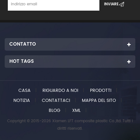
CONTATTO
HOT TAGS
CASA
|
RIGUARDO A NOI
|
PRODOTTI
|
NOTIZIA
|
CONTATTACI
|
MAPPA DEL SITO
|
BLOG
|
XML
|
Copyright © 2015-2026 Xiamen LFT composite plastic Co.,ltd..Tutti i
diritti riservati.