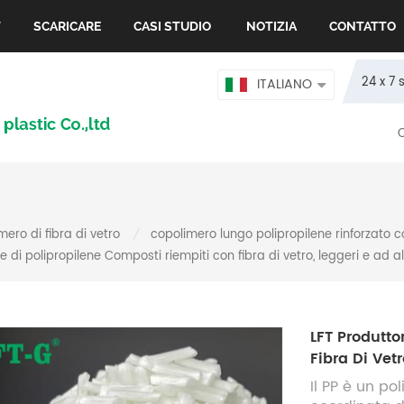
T
SCARICARE
CASI STUDIO
NOTIZIA
CONTATTO
24 x 7 
ITALIANO
mero di fibra di vetro
copolimero lungo polipropilene rinforzato c
/
e di polipropilene Composti riempiti con fibra di vetro, leggeri e ad a
LFT Produtto
Fibra Di Vet
Il PP è un po