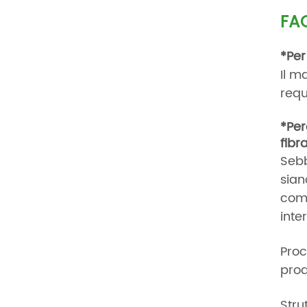
FA
*Per
Il m
requ
*Per
fibr
Sebb
sian
comp
inte
Proc
prod
Stru