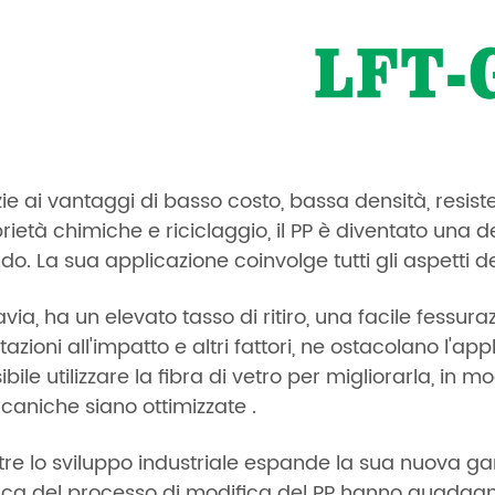
ie ai vantaggi di basso costo, bassa densità, resiste
rietà chimiche e riciclaggio, il PP è diventato una del
o. La sua applicazione coinvolge tutti gli aspetti de
avia, ha un elevato tasso di ritiro, una facile fessur
tazioni all'impatto e altri fattori, ne ostacolano l'ap
ibile utilizzare la fibra di vetro per migliorarla, in m
aniche siano ottimizzate .
re lo sviluppo industriale espande la sua nuova gam
rca del processo di modifica del PP hanno guadagna