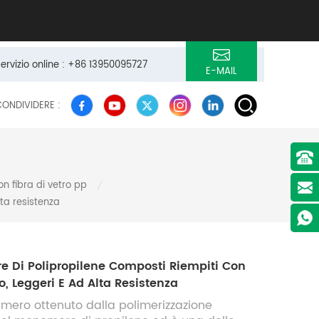
servizio online : +86 13950095727
E-MAIL
CONDIVIDERE :
on fibra di vetro pp
/
lta resistenza
re Di Polipropilene Composti Riempiti Con
ro, Leggeri E Ad Alta Resistenza
limero ottenuto dalla polimerizzazione