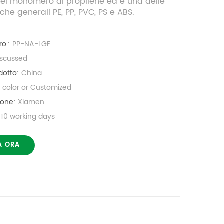
el monomero di propilene ed è una delle
che generali PE, PP, PVC, PS e ABS.
o.:
PP-NA-LGF
iscussed
dotto:
China
l color or Customized
ione:
Xiamen
-10 working days
A ORA