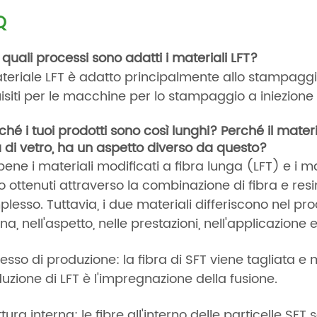
Q
 quali processi sono
adatti i materiali LFT?
ateriale LFT è adatto principalmente allo stampaggio 
isiti per le macchine per lo stampaggio a iniezione s
ché i tuoi prodotti sono così lunghi? Perché il mate
a di vetro, ha un aspetto diverso da questo?
ene i materiali modificati a fibra lunga (LFT) e i ma
o ottenuti attraverso la combinazione di fibra e res
lesso. Tuttavia, i due materiali differiscono nel pro
rna, nell'aspetto, nelle prestazioni, nell'applicazione e
esso di produzione: la fibra di SFT viene tagliata e 
uzione di LFT è l'impregnazione della fusione.
ttura interna: le fibre all'interno delle particelle SFT