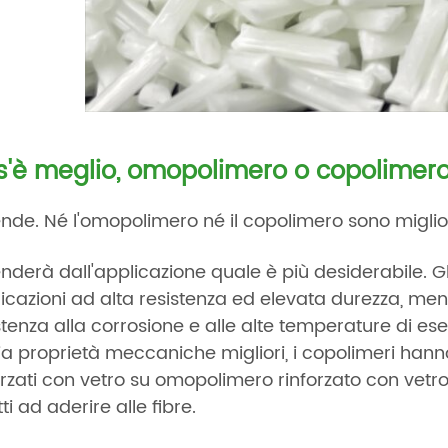
'è meglio, omopolimero o copolimer
nde. Né l'omopolimero né il copolimero sono migliori
nderà dall'applicazione quale è più desiderabile. G
icazioni ad alta resistenza ed elevata durezza, ment
stenza alla corrosione e alle alte temperature di e
a proprietà meccaniche migliori, i copolimeri han
orzati con vetro su omopolimero rinforzato con vetr
ti ad aderire alle fibre.