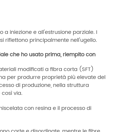
a iniezione e all'estrusione parziale. I
i riflettono principalmente nell'ugello.
riale che ho usato prima, riempito con
teriali modificati a fibra corta (SFT)
ina per produrre proprietà più elevate del
cesso di produzione, nella struttura
 così via.
miscelata con resina e il processo di
 sono corte e disordinate, mentre le fibre