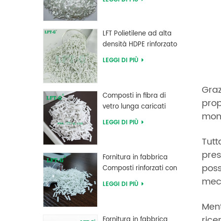
alta resistenza LFT
LFT Polietilene ad alta
densità HDPE rinforzato
con fibra di vetro lunga
LEGGI DI PIÙ
Graz
Composti in fibra di
prop
vetro lunga caricati
mond
MXD 6 ad alta
LEGGI DI PIÙ
resistenza al creep
Tutt
pres
Fornitura in fabbrica
poss
Composti rinforzati con
fibra di vetro lunga PBT
mecc
LEGGI DI PIÙ
polibutilene tereftalato
Ment
rice
Fornitura in fabbrica