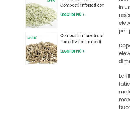
Composti rinforzati con
in u
fibra di vetro lunga PPA
resi
LEGGI DI PIÙ
poliftalammide
elev
per 
Composti rinforzati con
fibra di vetro lunga di
Dopo
polifenilene solfuro PPS
LEGGI DI PIÙ
elev
dime
La f
fati
mate
mate
buon