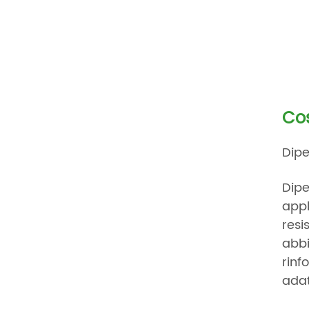
Cos
Dipe
Dipe
appl
resi
abbi
rinf
adat