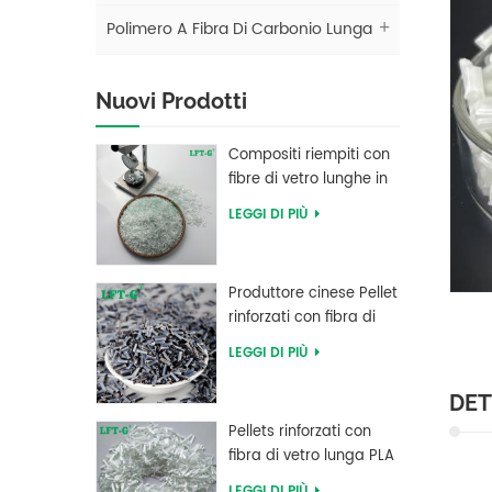
Polimero A Fibra Di Carbonio Lunga
Nuovi Prodotti
Compositi riempiti con
fibre di vetro lunghe in
polibutilene tereftalato
LEGGI DI PIÙ
LFT PBT
Produttore cinese Pellet
rinforzati con fibra di
carbonio lunga in
LEGGI DI PIÙ
resina PEEK
DET
Pellets rinforzati con
fibra di vetro lunga PLA
di acido polilattico ad
LEGGI DI PIÙ